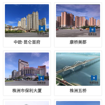
中欧·昆仑首府
康桥美郡
株洲市保利大厦
株洲五桥