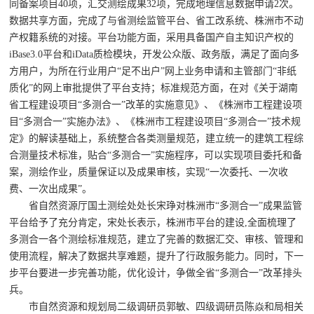
同备案项目40项，汇交测绘成果32项，完成地理信息数据申请2次。
数据共享方面，完成了与省测绘监管平台、省工改系统、株洲市不动
产权籍系统的对接。平台功能方面，采用具备国产自主知识产权的
iBase3.0平台和iData质检模块，开发公众版、政务版，满足了面向多
方用户，为所在行业用户“足不出户”网上业务申请和主管部门“非纸
质化”的网上审批提供了平台支持；标准规范方面，在对《关于湖南
省工程建设项目“多测合一”改革的实施意见》、《株洲市工程建设项
目“多测合一”实施办法》、《株洲市工程建设项目“多测合一”技术规
定》的解读基础上，系统整合各类测量规范，建立统一的建筑工程综
合测量技术标准，贴合“多测合一”实施程序，可以实现项目委托和备
案，测绘作业，质量保证以及成果审核，实现“一次委托、一次收
费、一次出成果”。
省自然资源厅国土测绘处处长宋琤对株洲市“多测合一”成果监管
平台给予了充分肯定，宋处长表示，株洲市平台的建设,全面梳理了
多测合一各个测绘标准规范，建立了完善的数据汇交、审核、管理和
使用流程，解决了数据共享难题，提升了行政服务能力。同时，下一
步平台要进一步完善功能，优化设计，争做全省“多测合一”改革排头
兵。
市自然资源和规划局二级调研员郭敏、四级调研员陈焱和局相关