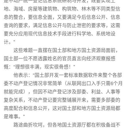
是不动产统一登记信息系统研制与开发，既要实现土
地、海域、房屋等建筑物、构筑物、林木等不同类型信
息的整合，要信息全面，又要满足今后信息公开、信息
查询的要求，满足信息公开与防止泄密的要求等，这需
要充分应用现代信息技术手段进行科学地、系统地设
计。”
这些难题一直摆在国土部和地方国土资源局面前，
国土部一位不愿透露姓名的官员直言向经济观察报感
慨：“理想很丰满，现实很骨感！”
他表示：“国土部开发一套标准数据软件来整个各部
委不动产登记情况非常简单（从联网出口入手只需6个月
就能完成），但因不动产登记涉及部委、利益、人事等
复杂关系，不动产登记要完整铺展开来，需要多部委的
高度配合和信息公开，这对国土部和地方国土资源局都
是难事。”
路途曲折坎坷，但各地国土资源厅都在积极备战不