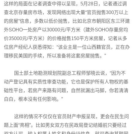
这样的局面在记者调查中得以呈现，5月28日，记者通过调
查北京存量房市场，发现网络出现大量“官员抛售300万以上
的房屋”信息，多数以低价抛售，比如北京市朝阳区东三环建
外SOHO一处房产以30000元/平方米（建外SOHO存量房均
价35000元/平方米）的价格抛售150平方米房屋，记者从多
位房产经纪人获悉得知：“该业主是一位山西籍官员，正在办
理移民美国的手续，所以准备将这套房屋抛售。”
国土部土地勘测规划院副总工程师邹晓云说，“因为不
动产登记具有实质性审查功能，它也是保护所有人物权的基
础性平台，若房产来路有问题，自然就漏出马脚，你若清清
白白，根本没有任何影响。”
这样的情况不仅仅在官员财产申报呈现，更会在民生问
题上面“亮相”。比如男女双方在民政局登记结婚前只要经过
双方认可，输入权属人姓名和身份证信息，就可查询其联网